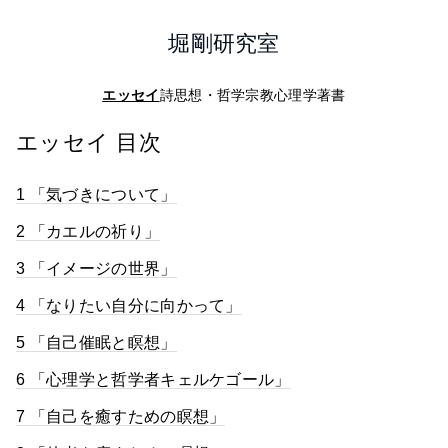
堀剛研究室
エッセイ
詩
思想・哲学
宗教心理学
著書
エッセイ 目次
1 「気づきについて」
2 「カエルの祈り」
3 「イメージの世界」
4 「なりたい自分に向かって」
5 「自己催眠と瞑想」
6 「心理学と哲学者キェルケゴール」
7 「自己を癒すための瞑想」