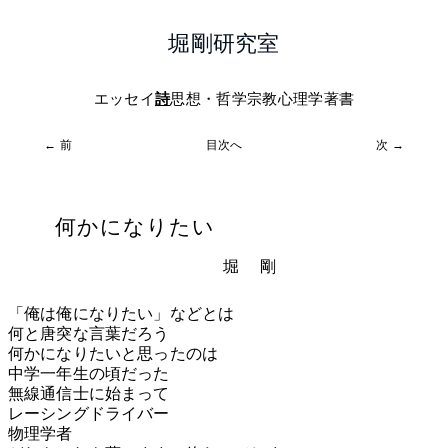
堀剛研究室
エッセイ
詩
思想・哲学
宗教心理学
著書
← 前
目次へ
次 →
何かになりたい
堀 剛
「俺は俺になりたい」などとは
何と唐突な言葉だろう
何かになりたいと思ったのは
中学一年生の頃だった
無線通信士に始まって
レーシングドライバー
物理学者